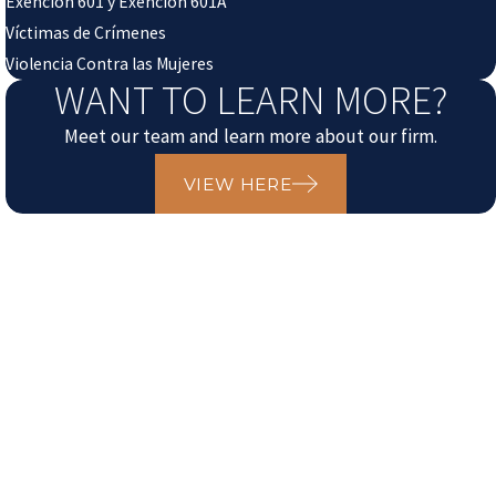
Exención 601 y Exención 601A
Víctimas de Crímenes
Violencia Contra las Mujeres
WANT TO LEARN MORE?
Meet our team and learn more about our firm.
VIEW HERE