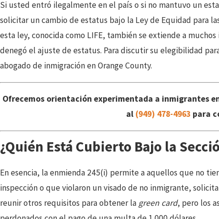
Si usted entró ilegalmente en el país o si no mantuvo un est
solicitar un cambio de estatus bajo la Ley de Equidad para l
esta ley, conocida como LIFE, también se extiende a muchos 
denegó el ajuste de estatus. Para discutir su elegibilidad pa
abogado de inmigración en Orange County.
Ofrecemos orientación experimentada a inmigrantes en
al
(949) 478-4963
para c
¿Quién Está Cubierto Bajo la Secció
En esencia, la enmienda 245(i) permite a aquellos que no tien
inspección o que violaron un visado de no inmigrante, solicit
reunir otros requisitos para obtener la
green card
, pero los 
perdonados con el pago de una multa de 1.000 dólares.