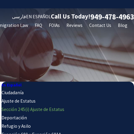
949-478-4963
Call Us Today!
فارسی
EN ESPAÑOL
migration Law
FAQ
FOIAs
Reviews
Contact Us
Blog
En Español
Ciudadanía
Ajuste de Estatus
Sección 245(i) Ajuste de Estatus
Deportación
Refugio y Asilo